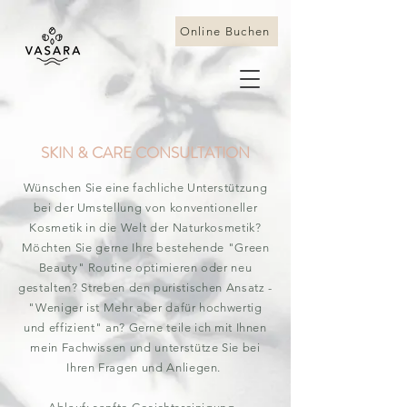
Online Buchen
SKIN & CARE CONSULTATION
Wünschen Sie eine fachliche Unterstützung
bei der Umstellung von konventioneller
Kosmetik in die Welt der Naturkosmetik?
Möchten Sie gerne Ihre bestehende "Green
Beauty" Routine optimieren oder neu
gestalten? Streben den puristischen Ansatz -
"Weniger ist Mehr aber dafür hochwertig
und effizient" an? Gerne teile ich mit Ihnen
mein Fachwissen und unterstütze Sie bei
Ihren Fragen und Anliegen.