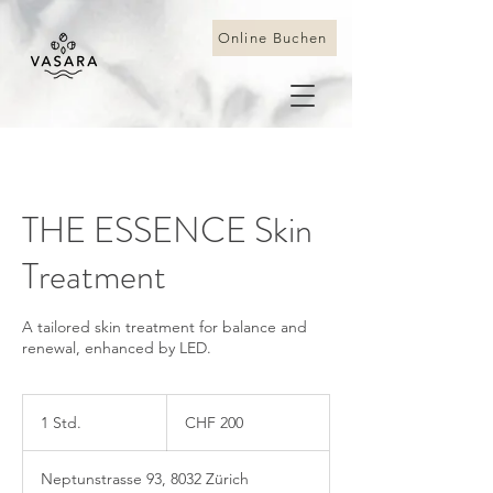
Online Buchen
THE ESSENCE Skin
Treatment
A tailored skin treatment for balance and
renewal, enhanced by LED.
200
Schweizer
1 Std.
1
CHF 200
Franken
S
t
Neptunstrasse 93, 8032 Zürich
d